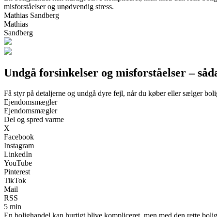
misforståelser og unødvendig stress.
Mathias Sandberg
Mathias
Sandberg
Undgå forsinkelser og misforståelser – såd
Få styr på detaljerne og undgå dyre fejl, når du køber eller sælger boli
Ejendomsmægler
Ejendomsmægler
Del og spred varme
X
Facebook
Instagram
LinkedIn
YouTube
Pinterest
TikTok
Mail
RSS
5 min
En bolighandel kan hurtigt blive kompliceret, men med den rette bolig