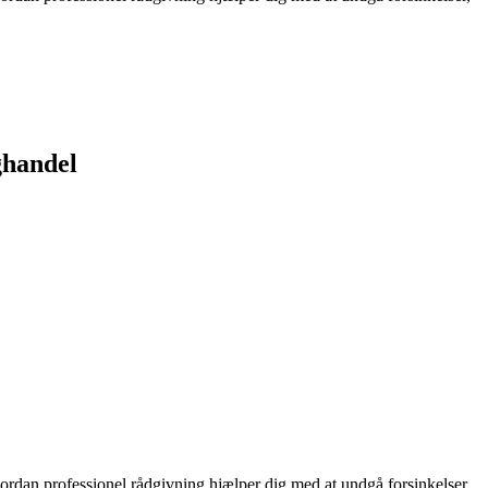
ghandel
vordan professionel rådgivning hjælper dig med at undgå forsinkelser,