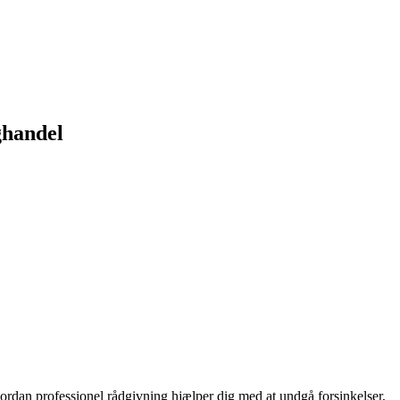
ghandel
vordan professionel rådgivning hjælper dig med at undgå forsinkelser,