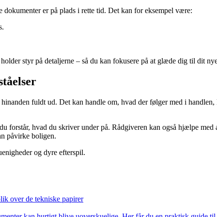
ge dokumenter er på plads i rette tid. Det kan for eksempel være:
s.
holder styr på detaljerne – så du kan fokusere på at glæde dig til dit ny
ståelser
et hinanden fuldt ud. Det kan handle om, hvad der følger med i handlen,
du forstår, hvad du skriver under på. Rådgiveren kan også hjælpe med at
an påvirke boligen.
uenigheder og dyre efterspil.
ik over de tekniske papirer
menter kan hurtigt blive uoverskuelige. Her får du en praktisk guide ti