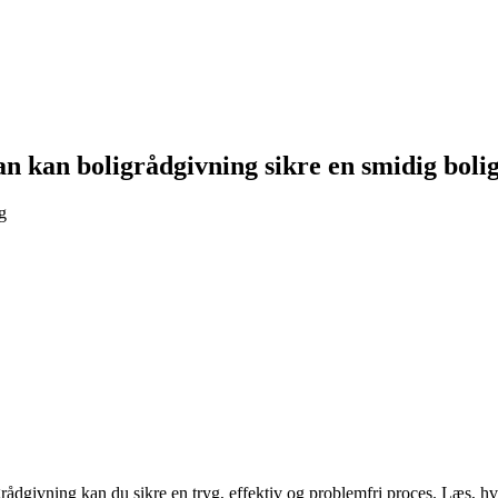
an kan boligrådgivning sikre en smidig boli
g
rådgivning kan du sikre en tryg, effektiv og problemfri proces. Læs, h