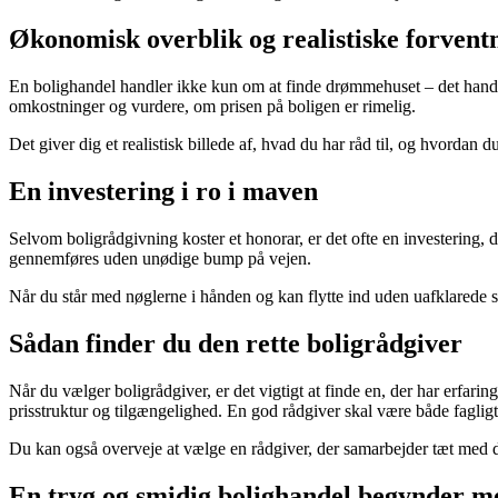
Økonomisk overblik og realistiske forvent
En bolighandel handler ikke kun om at finde drømmehuset – det hand
omkostninger og vurdere, om prisen på boligen er rimelig.
Det giver dig et realistisk billede af, hvad du har råd til, og hvordan
En investering i ro i maven
Selvom boligrådgivning koster et honorar, er det ofte en investering, d
gennemføres uden unødige bump på vejen.
Når du står med nøglerne i hånden og kan flytte ind uden uafklarede sp
Sådan finder du den rette boligrådgiver
Når du vælger boligrådgiver, er det vigtigt at finde en, der har erfari
prisstruktur og tilgængelighed. En god rådgiver skal være både fagli
Du kan også overveje at vælge en rådgiver, der samarbejder tæt med 
En tryg og smidig bolighandel begynder m