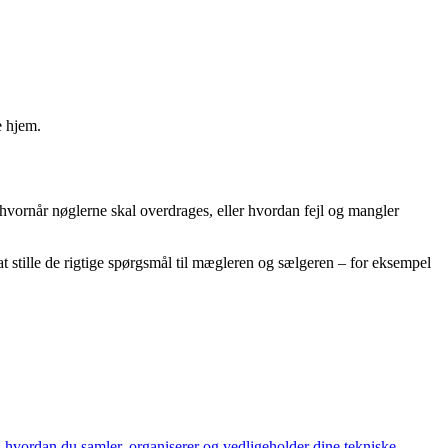
e hjem.
 hvornår nøglerne skal overdrages, eller hvordan fejl og mangler
 stille de rigtige spørgsmål til mægleren og sælgeren – for eksempel
l, hvordan du samler, organiserer og vedligeholder dine tekniske