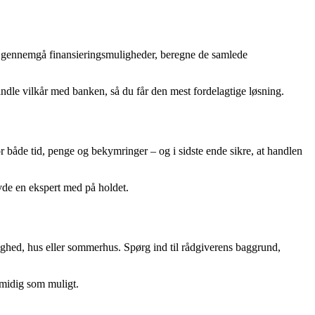
t gennemgå finansieringsmuligheder, beregne de samlede
handle vilkår med banken, så du får den mest fordelagtige løsning.
or både tid, penge og bekymringer – og i sidste ende sikre, at handlen
avde en ekspert med på holdet.
jlighed, hus eller sommerhus. Spørg ind til rådgiverens baggrund,
smidig som muligt.