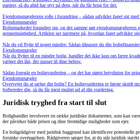
papirer, så du altid har styr på dem, når du får brug for det.
Ejendomsmæglerens rolle i forandring – sådan udvikler faget sig med
Ejendomsmægler
Boligmarkedet forandrer sig, og det samme gør ejendomsmæglerens rolle
gennemsigtighed. Artiklen ser nærmere på, hvordan faget udvikler sig 
Når du vil flytte til noget mindre: Sådan tilpasser du din boligfinansie
Ejendomsmægler
Når du flytter til en mindre bolig, handler det ikke kun om færre kvad
vælger det lån, der passer til dine behov.
Sådan foregår en boligvurdering – og det har størst betydning for pris
Ejendomsmægler
Overvejer du at sælge din bolig? En boligvurdering er første skridt m
forbereder dig, så du får mest muligt ud af din vurdering.
Juridisk tryghed fra start til slut
Bolighandler involverer en række juridiske dokumenter, som kan være 
der påvirker både prisen og dine fremtidige muligheder som ejer.
En boligrådgiver med juridisk baggrund kan identificere potentielle pr
forsinke overtagelsen. Rådgiveren sørger for, at du står juridisk stærkt