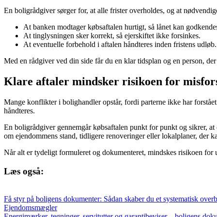
En boligrådgiver sørger for, at alle frister overholdes, og at nødvendi
At banken modtager købsaftalen hurtigt, så lånet kan godkende
At tinglysningen sker korrekt, så ejerskiftet ikke forsinkes.
At eventuelle forbehold i aftalen håndteres inden fristens udløb.
Med en rådgiver ved din side får du en klar tidsplan og en person, der 
Klare aftaler mindsker risikoen for misfor
Mange konflikter i bolighandler opstår, fordi parterne ikke har forstå
håndteres.
En boligrådgiver gennemgår købsaftalen punkt for punkt og sikrer, at 
om ejendommens stand, tidligere renoveringer eller lokalplaner, der k
Når alt er tydeligt formuleret og dokumenteret, mindskes risikoen for 
Læs også:
Få styr på boligens dokumenter: Sådan skaber du et systematisk overbl
Ejendomsmægler
Energimærker, tegninger, servitutter og garantibeviser – boligens doku