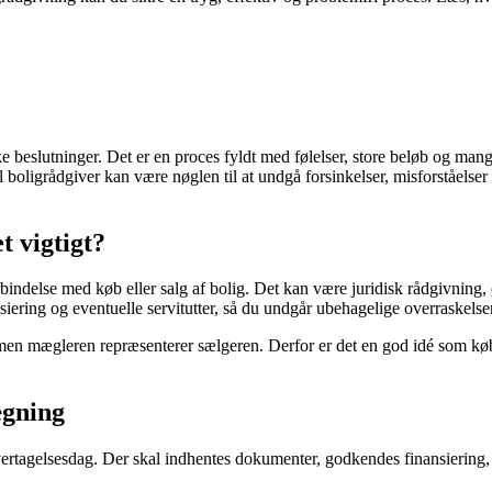
ke beslutninger. Det er en proces fyldt med følelser, store beløb og mange
oligrådgiver kan være nøglen til at undgå forsinkelser, misforståelser
t vigtigt?
bindelse med køb eller salg af bolig. Det kan være juridisk rådgivning, 
iering og eventuelle servitutter, så du undgår ubehagelige overraskelser
men mægleren repræsenterer sælgeren. Derfor er det en god idé som købe
ægning
overtagelsesdag. Der skal indhentes dokumenter, godkendes finansiering, 