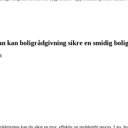
an kan boligrådgivning sikre en smidig boli
g
rådgivning kan du sikre en tryg, effektiv og problemfri proces. Læs, h