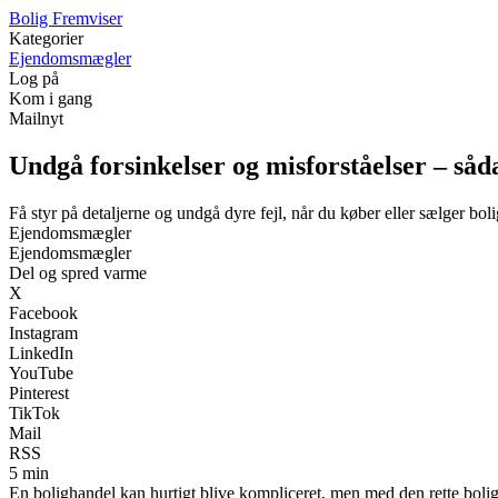
Bolig Fremviser
Kategorier
Ejendomsmægler
Log på
Kom i gang
Mailnyt
Undgå forsinkelser og misforståelser – såd
Få styr på detaljerne og undgå dyre fejl, når du køber eller sælger boli
Ejendomsmægler
Ejendomsmægler
Del og spred varme
X
Facebook
Instagram
LinkedIn
YouTube
Pinterest
TikTok
Mail
RSS
5 min
En bolighandel kan hurtigt blive kompliceret, men med den rette bolig