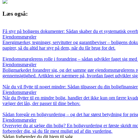
Læs også:
Få styr på boligens dokumenter: Sådan skaber du et systematisk overbl
Ejendomsmægler
Energimærker, tegninger, servitutter og garantibeviser – boligens doku
papirer, så du altid har styr på dem, når du får brug for det.
Ejendomsmæglerens rolle i forandring – sådan udvikler faget sig med
Ejendomsmægler
Boligmarkedet forandrer sig, og det samme gør ejendomsmæglerens rolle
gennemsigtighed. Artiklen ser nærmere på, hvordan faget udvikler sig 
Når du vil flytte til noget mindre: Sådan tilpasser du din boligfinansie
Ejendomsmægler
Når du flytter til en mindre bolig, handler det ikke kun om færre kvad
vælger det lån, der passer til dine behov.
Sådan foregår en boligvurdering – og det har størst betydning for pris
Ejendomsmægler
Overvejer du at sælge din bolig? En boligvurdering er første skridt m
forbereder dig, så du får mest muligt ud af din vurdering.
Sådan forbereder du dit hjem til salg