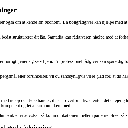
ninger
ler også om at kende sin økonomi. En boligrådgiver kan hjælpe med a
 du bedst strukturerer dit lån. Samtidig kan rådgiveren hjælpe med at for
er hurtigt tjener sig selv hjem. En professionel rådgiver kan spare dig f
ørgsmål eller forsinkelser, vil du sandsynligvis være glad for, at du h
ng med netop den type handel, du står overfor – hvad enten det er ejerle
gt kompetent og let at kommunikere med.
din bank eller advokat, så kommunikationen mellem parterne bliver så 
ed god rådgivning