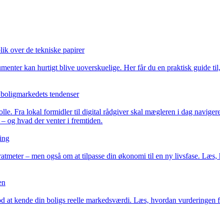
ik over de tekniske papirer
menter kan hurtigt blive uoverskuelige. Her får du en praktisk guide ti
 boligmarkedets tendenser
. Fra lokal formidler til digital rådgiver skal mægleren i dag naviger
– og hvad der venter i fremtiden.
ring
ratmeter – men også om at tilpasse din økonomi til en ny livsfase. Læs,
en
od at kende din boligs reelle markedsværdi. Læs, hvordan vurderingen fo