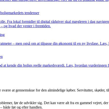
 boligmarkedets tendenser
. Fra lokal formidler til digital rådgiver skal mægleren i dag naviger
– og hvad der venter i fremtiden.
ring
ratmeter – men også om at tilpasse din økonomi til en ny livsfase. Læs,
en
od at kende din boligs reelle markedsværdi. Læs, hvordan vurderingen fo
svære at gennemskue for den almindelige køber. Servitutter, skøder, ti
oblemer, før de udvikler sig. Det kan være alt fra en gammel vejret, der 
 – både før og efter handlen.